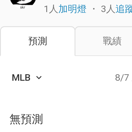
1人
・
3人
加明燈
追
預測
戰績
MLB
8/7
keyboard_arrow_down
無預測