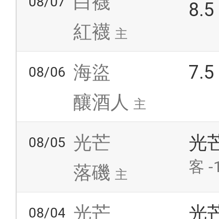
白襪
08/07
8.
紅襪
主
海盜
7.
08/06
釀酒人
主
光芒
光
08/05
客 -
落磯
主
光芒
光
08/04