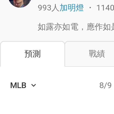
993人
・
114
加明燈
如露亦如電，應作如
預測
戰績
MLB
8/9
keyboard_arrow_down