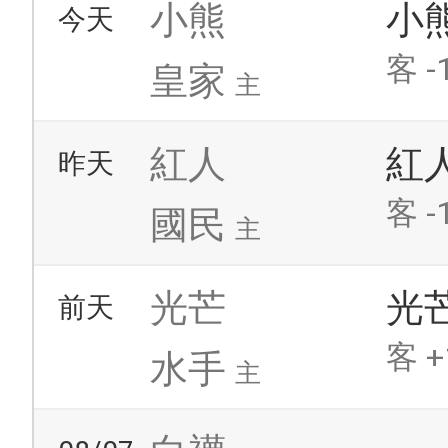
小熊
小
今天
客 -
皇家
主
紅人
紅
昨天
客 -
國民
主
光芒
光
前天
客 +
水手
主