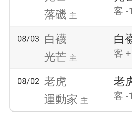
客 -
落磯
主
白襪
白
08/03
客 +
光芒
主
老虎
老
08/02
客 -
運動家
主