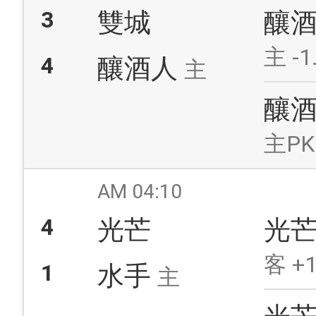
3
雙城
釀
主 -1
4
釀酒人
主
釀
主PK
AM 04:10
4
光芒
光
客 +1
1
水手
主