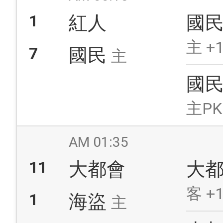
1
紅人
國
主 +1
7
國民
主
國
主PK
AM 01:35
11
大都會
大
客 +1
1
海盜
主