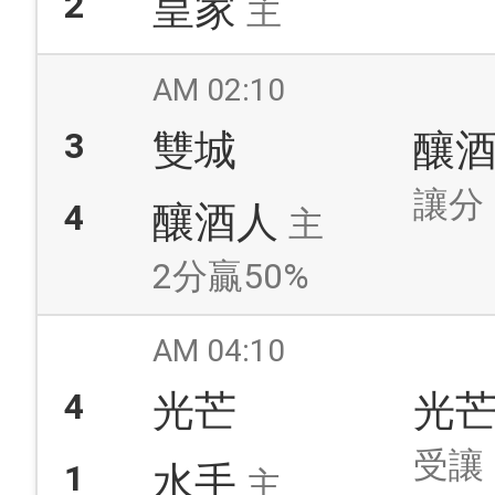
2
皇家
主
AM 02:10
3
雙城
釀
讓分
4
釀酒人
主
2分贏50%
AM 04:10
4
光芒
光
受讓
1
水手
主