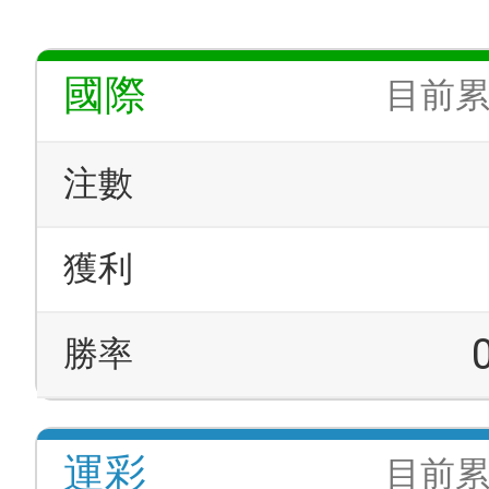
國際
目前
注數
獲利
勝率
運彩
目前