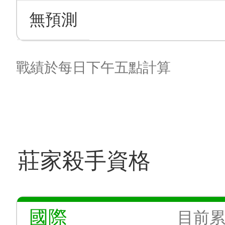
無預測
戰績於每日下午五點計算
莊家殺手資格
國際
目前