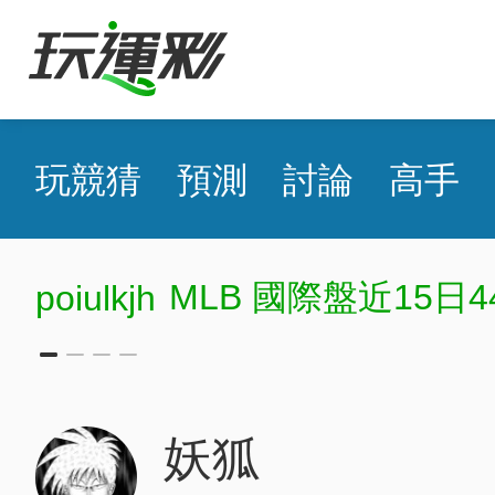
玩競猜
預測
討論
高手
閃光一擊
MLB 國際盤主推近
妖狐