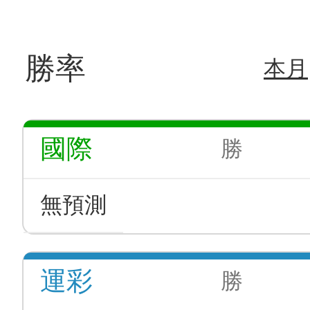
勝率
本月
國際
勝
無預測
運彩
勝