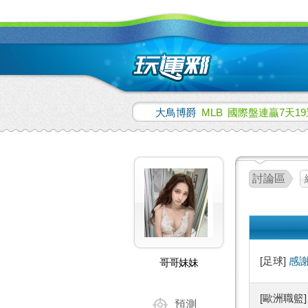
大鳥博爵
MLB
國際盤連贏7天19
討論區
[足球]
感謝
哥哥妹妹
[歐洲職籃
預測