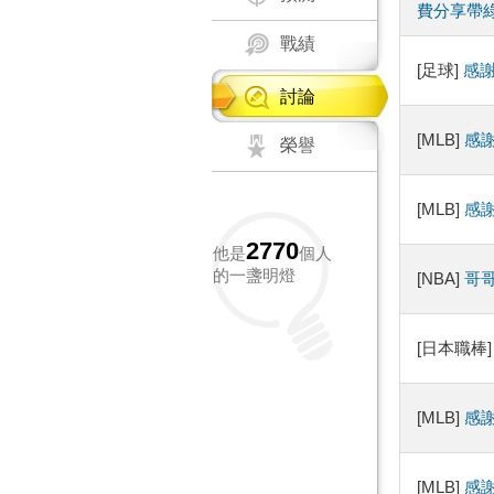
費分享帶
戰績
[足球]
感謝
討論
[MLB]
感謝
榮譽
[MLB]
感
2770
他是
個人
的一盞明燈
[NBA]
哥
[日本職棒
[MLB]
感
[MLB]
感