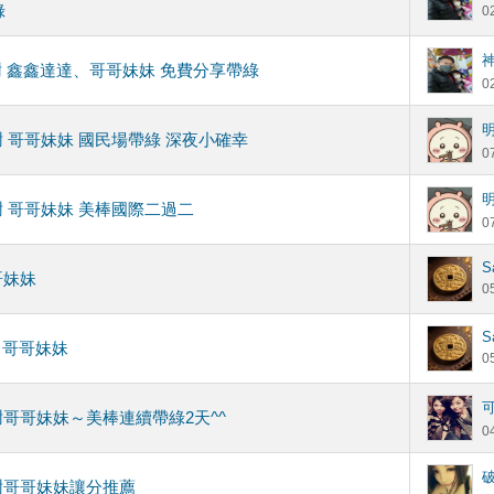
綠
0
 鑫鑫達達、哥哥妹妹 免費分享帶綠
0
 哥哥妹妹 國民場帶綠 深夜小確幸
0
謝 哥哥妹妹 美棒國際二過二
0
S
哥妹妹
0
S
]
哥哥妹妹
0
謝哥哥妹妹～美棒連續帶綠2天^^
0
謝哥哥妹妹讓分推薦