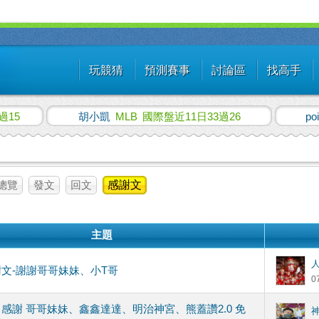
玩競猜
預測賽事
討論區
找高手
過15
胡小凱
MLB
國際盤近11日33過26
po
總覽
發文
回文
感謝文
主題
文-謝謝哥哥妹妹、小T哥
0
]
感謝 哥哥妹妹、鑫鑫達達、明治神宮、熊蓋讚2.0 免