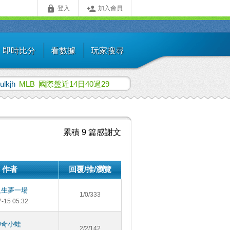


登入
加入會員
即時比分
看數據
玩家搜尋
iulkjh
MLB
國際盤近14日40過29
累積 9 篇感謝文
作者
回覆/推/瀏覽
人生夢一場
1/0/333
7-15 05:32
神奇小蛙
2/2/142