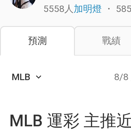
5558人
・
58
加明燈
預測
戰績
MLB
8/8
keyboard_arrow_down
MLB 運彩 主推