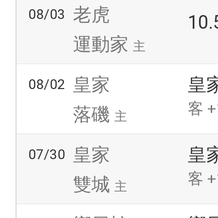
老虎
08/03
10
運動家
主
皇家
皇
08/02
客 +
落磯
主
皇家
皇
07/30
客 +
雙城
主