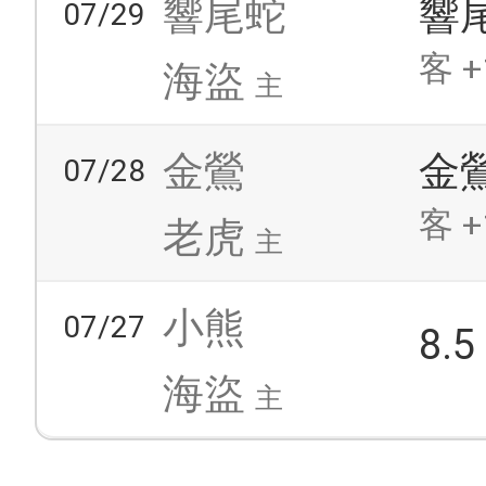
響尾蛇
響
07/29
客 +
海盜
主
金鶯
金
07/28
客 +
老虎
主
小熊
07/27
8.
海盜
主