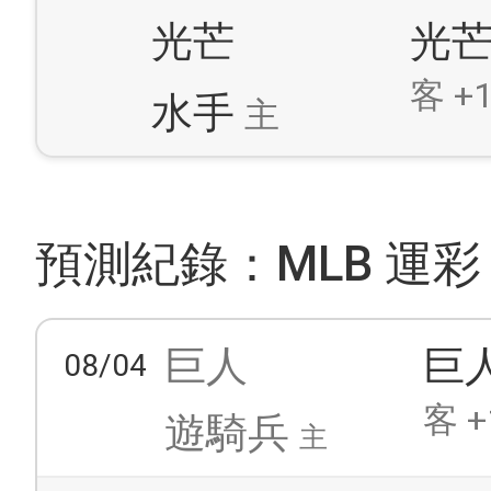
光芒
光
客 +1
水手
主
預測紀錄：MLB 運彩
巨人
巨
08/04
客 +
遊騎兵
主