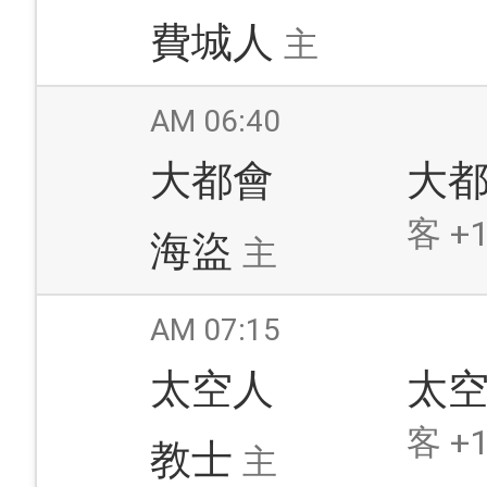
費城人
主
AM 06:40
大都會
大
客 +1
海盜
主
AM 07:15
太空人
太
客 +1
教士
主