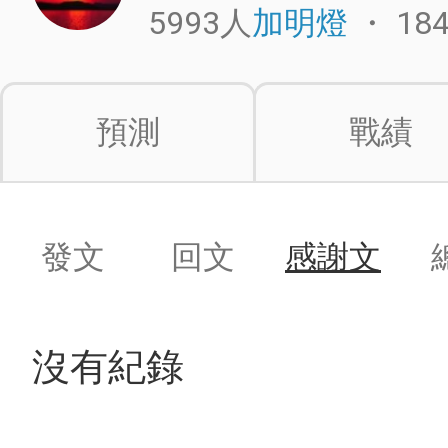
5993人
・
18
加明燈
預測
戰績
發文
回文
感謝文
沒有紀錄