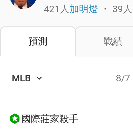
421人
・
39人
加明燈
預測
戰績
MLB
8/7
keyboard_arrow_down
國際莊家殺手