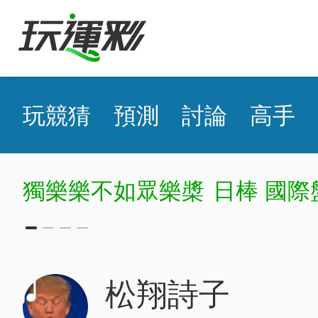
玩競猜
預測
討論
高手
獨樂樂不如眾樂槳
日棒 國際
松翔詩子