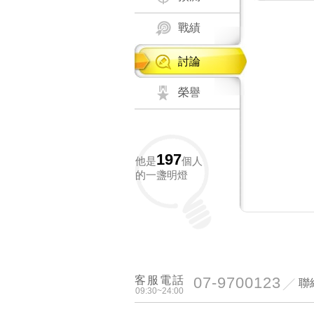
戰績
討論
榮譽
197
他是
個人
的一盞明燈
客服電話
07-9700123
聯
09:30~24:00