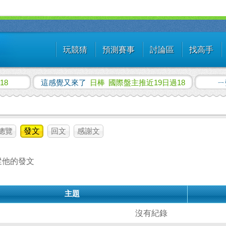
玩競猜
預測賽事
討論區
找高手
18
這感覺又來了
日棒
國際盤主推近19日過18
ㄧ
總覽
發文
回文
感謝文
蹤他的發文
主題
沒有紀錄