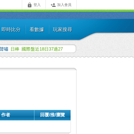


登入
加入會員
即時比分
看數據
玩家搜尋
聲嘯
日棒
國際盤近18日37過27
作者
回覆/推/瀏覽