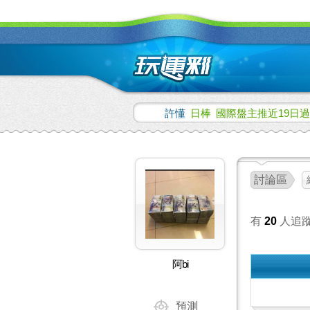
許懂
日棒
國際盤主推近19日過
討論區
有
20
人追
阿bi
預測