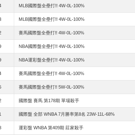
4
MLB國際盤全壘打!! 4W-0L-100%
3
MLB國際盤全壘打!! 4W-0L-100%
2
賽馬國際盤全壘打!! 4W-0L-100%
9
NBA國際盤全壘打!! 4W-0L-100%
9
NBA運彩盤全壘打!! 4W-0L-100%
4
賽馬國際盤全壘打!! 4W-0L-100%
6
賽馬國際盤全壘打!! 5W-0L-100%
2
國際盤 賽馬 第178期 單場殺手
1
國際盤 全部 WNBA 7月勝率第8名 23W-11L-68%
8
運彩盤 WNBA 第409期 莊家殺手