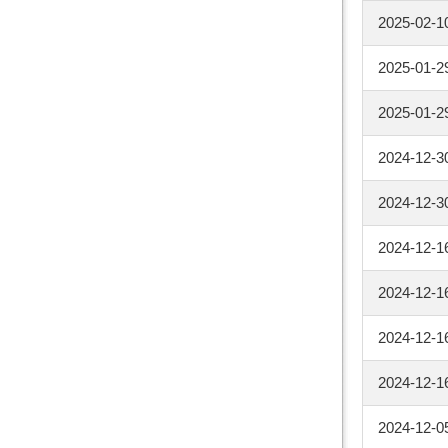
2025-02-1
2025-01-2
2025-01-2
2024-12-3
2024-12-3
2024-12-1
2024-12-1
2024-12-1
2024-12-1
2024-12-0