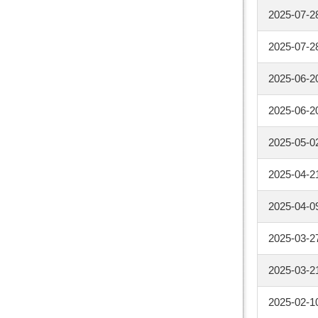
2025-07-2
2025-07-2
2025-06-2
2025-06-2
2025-05-0
2025-04-2
2025-04-0
2025-03-2
2025-03-2
2025-02-1