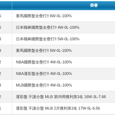
榮譽
5
賽馬國際盤全壘打!! 6W-0L-100%
6
日本職棒國際盤全壘打!! 4W-0L-100%
3
日本職棒國際盤全壘打!! 5W-0L-100%
9
賽馬國際盤全壘打!! 5W-0L-100%
2
NBA國際盤全壘打!! 4W-0L-100%
2
NBA運彩盤全壘打!! 4W-0L-100%
3
MLB國際盤全壘打!! 4W-0L-100%
2
運彩盤 不讓分盤 MLB 第09周獲利第3名 16W-3L-7.68
1
運彩盤 不讓分盤 MLB 2月獲利第3名 17W-5L-6.56