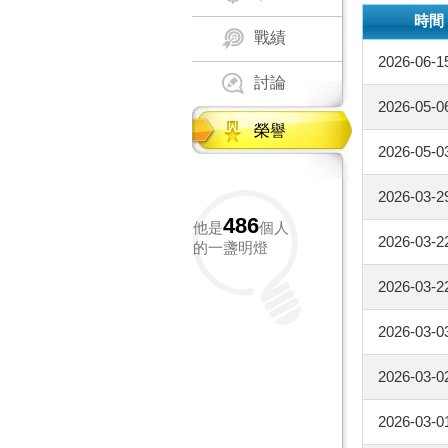
時間
戰績
2026-06-1
討論
2026-05-0
榮譽
2026-05-0
2026-03-2
486
他是
個人
2026-03-2
的一盞明燈
2026-03-2
2026-03-0
2026-03-0
2026-03-0