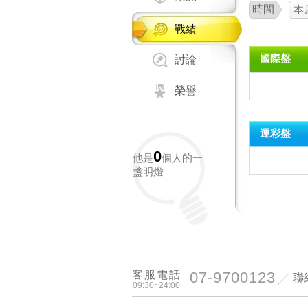
時間
本
戰績
國際盤
討論
榮譽
運彩盤
0
他是
個人的一
盞明燈
客服電話
07-9700123
聯
09:30~24:00