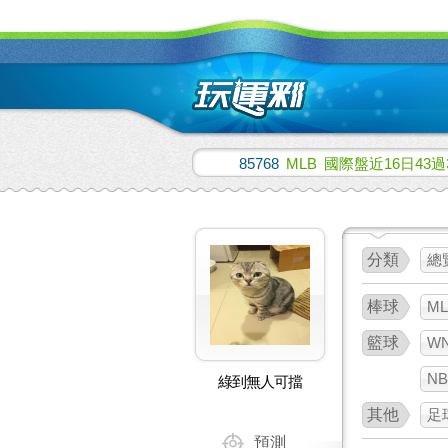
85768
MLB
國際盤近16日43過
分類
總
棒球
ML
籃球
W
NB
綠到無人可擋
其他
足
預測