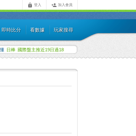


登入
加入會員
即時比分
看數據
玩家搜尋
許懂
日棒
國際盤主推近19日過18