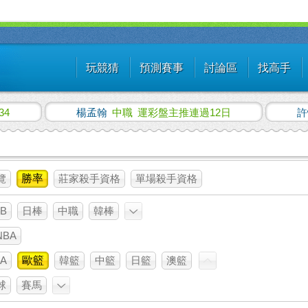
玩競猜
預測賽事
討論區
找高手
34
楊孟翰
中職
運彩盤主推連過12日
覽
勝率
莊家殺手資格
單場殺手資格
B
日棒
中職
韓棒
NBA
A
歐籃
韓籃
中籃
日籃
澳籃
球
賽馬