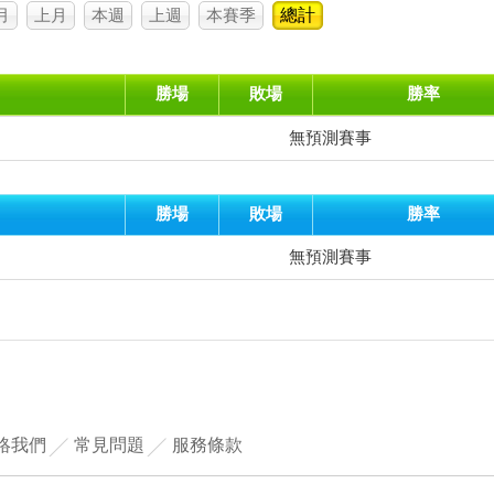
月
上月
本週
上週
本賽季
總計
勝場
敗場
勝率
無預測賽事
勝場
敗場
勝率
無預測賽事
絡我們
常見問題
服務條款