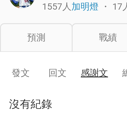
1557人
・
17
加明燈
預測
戰績
發文
回文
感謝文
沒有紀錄