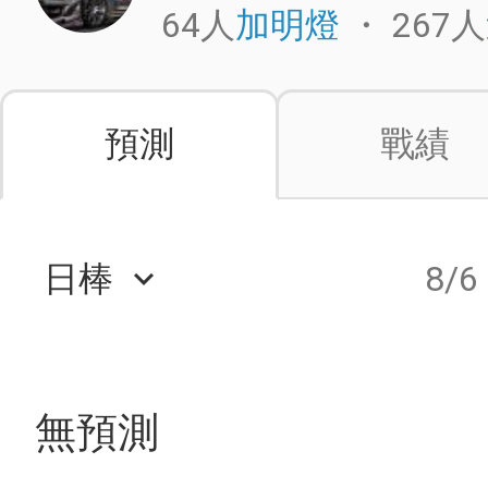
64人
・
267人
加明燈
預測
戰績
日棒
8/6
keyboard_arrow_down
無預測