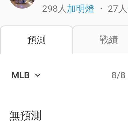
298人
・
27人
加明燈
預測
戰績
MLB
8/8
keyboard_arrow_down
無預測