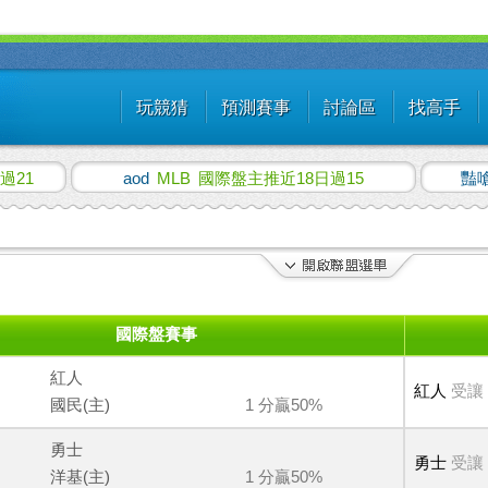
玩競猜
預測賽事
討論區
找高手
過21
aod
MLB
國際盤主推近18日過15
豔
國際盤賽事
紅人
紅人
受讓
國民(主)
1 分贏50%
勇士
勇士
受讓
洋基(主)
1 分贏50%