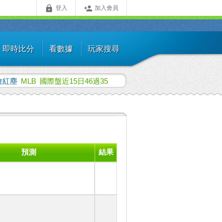


登入
加入會員
即時比分
看數據
玩家搜尋
嗆紅塵
MLB
國際盤近15日46過35
預測
結果