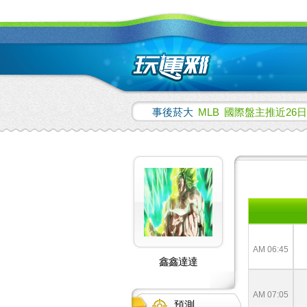
事後菸大
MLB
國際盤主推近26日
AM 06:45
鑫鑫達達
AM 07:05
預測