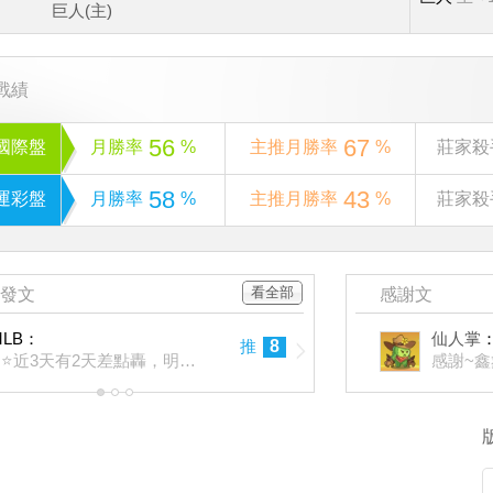
巨人(主)
戰績
56
67
國際盤
月勝率
%
主推月勝率
%
莊家殺
58
43
運彩盤
月勝率
%
主推月勝率
%
莊家殺
看全部
發文
感謝文
MLB：
仙人掌
推
8
⭐⭐近3天有2天差點轟，明日信心主推99%貓場，主推非常有信心，一次贏回來
感謝~鑫
1
2
3