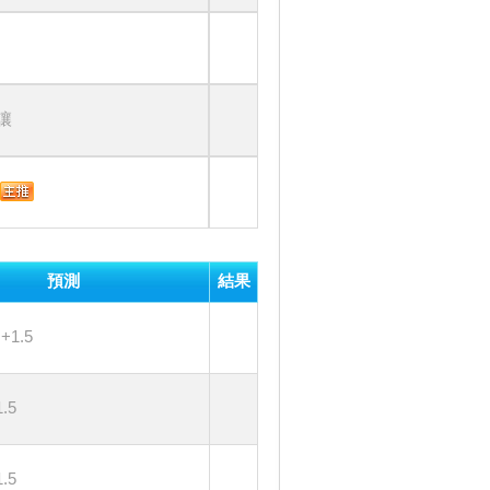
讓
預測
結果
+1.5
.5
.5