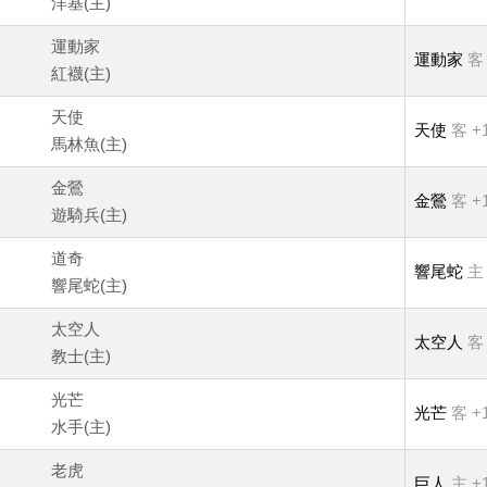
洋基(主)
運動家
運動家
客 
紅襪(主)
天使
天使
客 +1
馬林魚(主)
金鶯
金鶯
客 +1
遊騎兵(主)
道奇
響尾蛇
主 
響尾蛇(主)
太空人
太空人
客 
教士(主)
光芒
光芒
客 +1
水手(主)
老虎
巨人
主 +1