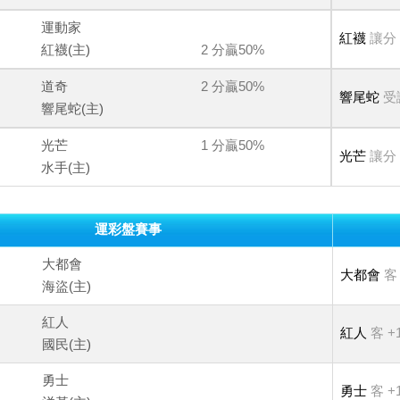
運動家
紅襪
讓分
紅襪(主)
2 分贏50%
道奇
2 分贏50%
響尾蛇
受
響尾蛇(主)
光芒
1 分贏50%
光芒
讓分
水手(主)
運彩盤賽事
大都會
大都會
客 
海盜(主)
紅人
紅人
客 +1
國民(主)
勇士
勇士
客 +1