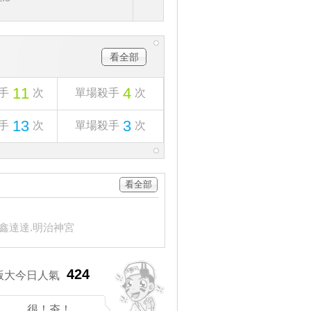
看全部
11
4
手
次
單場殺手
次
13
3
手
次
單場殺手
次
看全部
：
鑫達達.明治神宮
424
版大今日人氣
很！夯！