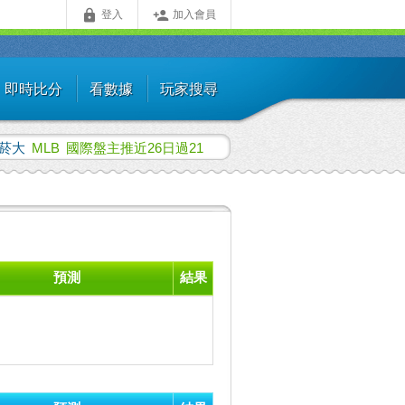


登入
加入會員
即時比分
看數據
玩家搜尋
菸大
MLB
國際盤主推近26日過21
預測
結果