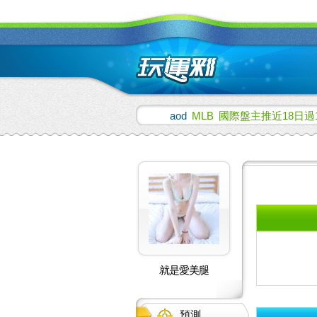
aod
MLB
國際盤主推近18日過
就是愛美腿
預測