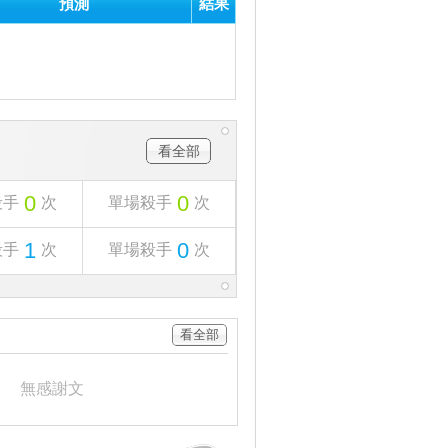
預測
結果
看全部
0
0
殺手
次
單場殺手
次
1
0
殺手
次
單場殺手
次
看全部
無感謝文