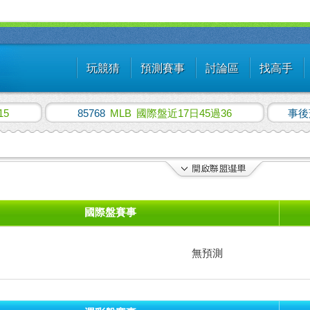
玩競猜
預測賽事
討論區
找高手
15
85768
MLB
國際盤近17日45過36
事後
國際盤賽事
無預測