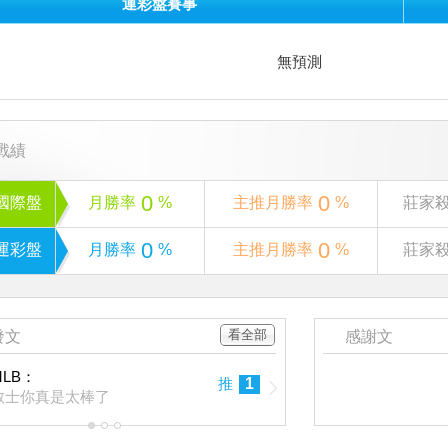
運彩盤賽事
無預測
戰績
0
0
國際盤
月勝率
%
主推月勝率
%
莊家
0
0
運彩盤
月勝率
%
主推月勝率
%
莊家
看全部
發文
感謝文
MLB：
推
1
教士你真是太棒了
1
2
3