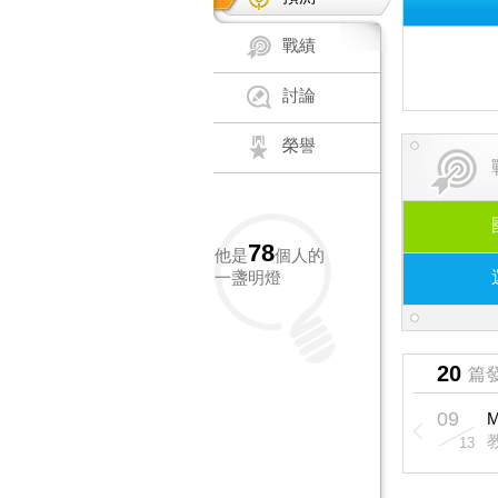
戰績
討論
榮譽
78
他是
個人的
一盞明燈
20
篇
09
13