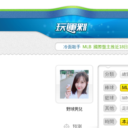
冷面殺手
MLB
國際盤主推近18日
分類
總
棒球
M
籃球
W
其他
足
野球男兒
時間
本
預測