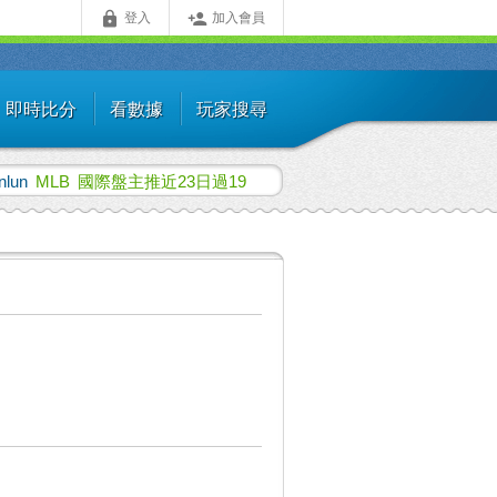


登入
加入會員
即時比分
看數據
玩家搜尋
nlun
MLB
國際盤主推近23日過19