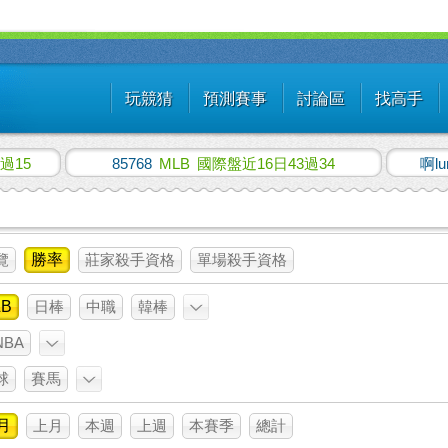
玩競猜
預測賽事
討論區
找高手
過15
85768
MLB
國際盤近16日43過34
啊lu
覽
勝率
莊家殺手資格
單場殺手資格
LB
日棒
中職
韓棒
NBA
球
賽馬
月
上月
本週
上週
本賽季
總計