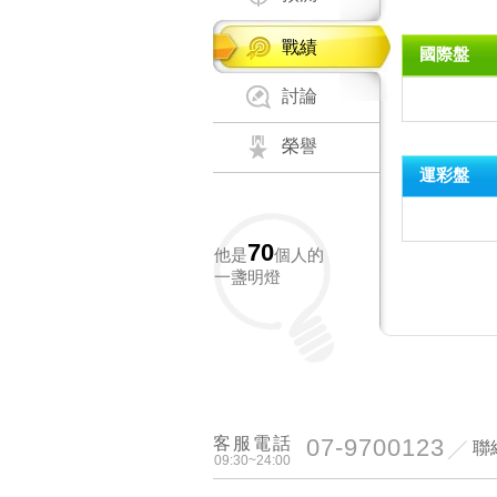
戰績
國際盤
討論
榮譽
運彩盤
70
他是
個人的
一盞明燈
客服電話
07-9700123
聯
09:30~24:00