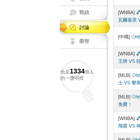
戰績
[WNBA]

瓦爾基里 
討論
[中職]
⚾️
榮譽
[WNBA]

王牌 VS 
1334
他是
個人
[MLB]
⚾️
的一盞明燈
士 VS 響
[MLB]
⚾️
免費！
[WNBA]

飛翼 VS 神
[MLB]
⚾️