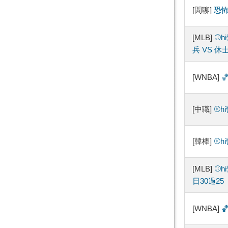
[閒聊]
恐怖
[MLB]
⚾️
兵 VS 休
[WNBA]

[中職]
⚾️
[韓棒]
⚾️
[MLB]
⚾️
日30過25
[WNBA]
