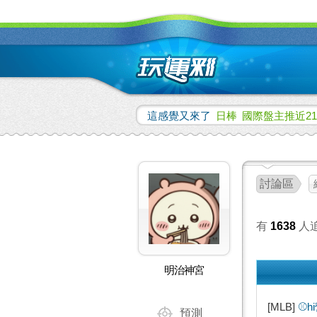
這感覺又來了
日棒
國際盤主推近21
討論區
有
1638
人
明治神宮
[MLB]
⚾️
預測