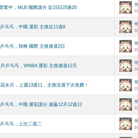
hi營業中，MLB 國際讓分 近15日25過20
0
乒乒乓乓，中職 運彩 主推近11過8
0
乒乒乓乓，韓棒 國際 主推連過2日
0
乒乒乓乓，WNBA 運彩 主推連過12天
0
鏡花水月，上週13過11，主推沒過下次免費！
0
乒乒乓乓，中職 運彩讓分 連贏12天12過12
0
乒乒乓乓，上次二過二
0