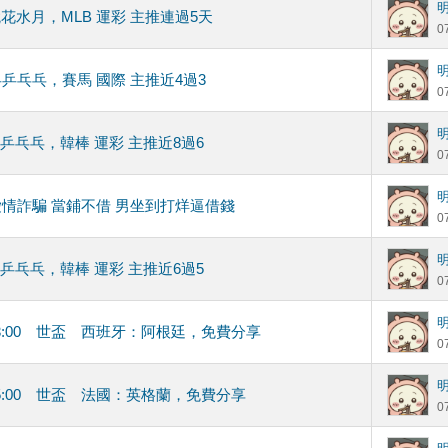
鏡花水月，MLB 運彩 主推連過5天
0
乒乒乓乓，賽馬 國際 主推近4過3
0
乒乒乓乓，韓棒 運彩 主推近8過6
0
情詐騙 當鋪不借 男坐到打烊逼借錢
0
乒乒乓乓，韓棒 運彩 主推近6過5
0
03:00 世盃 西班牙：阿根廷，免費分享
0
05:00 世盃 法國：英格蘭，免費分享
0