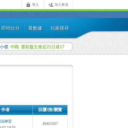


登入
加入會員
即時比分
看數據
玩家搜尋
倫小傑
中職
運彩盤主推近21日過17
作者
回覆/推/瀏覽
明治神宮
39/6/2307
8-07 19:55