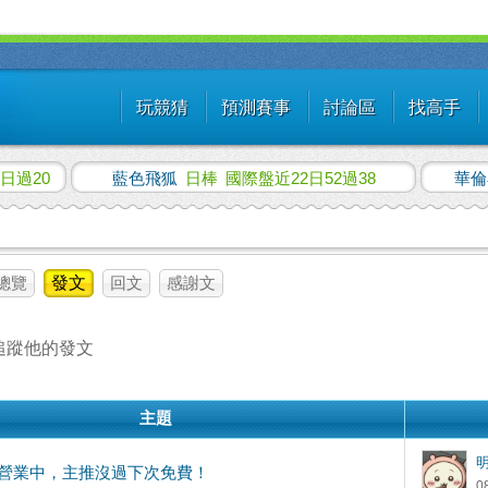
玩競猜
預測賽事
討論區
找高手
日過20
藍色飛狐
日棒
國際盤近22日52過38
華
總覽
發文
回文
感謝文
追蹤他的發文
主題
hi營業中，主推沒過下次免費！
0