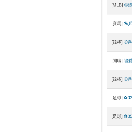
[MLB]
⚾️
[賽馬]
🏇
[韓棒]
⚾️
[閒聊]
陷愛
[韓棒]
⚾️
[足球]
⚽️
[足球]
⚽️