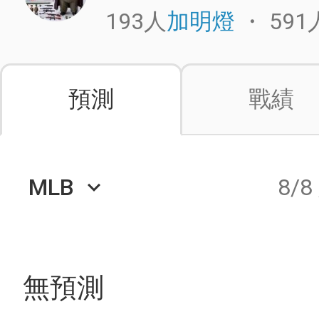
193人
・
591
加明燈
預測
戰績
MLB
8/8
keyboard_arrow_down
無預測