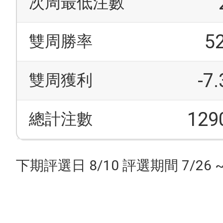
次周最低注數
5
雙周勝率
-7.
雙周獲利
129
總計注數
下期評選日 8/10 評選期間 7/26 ~