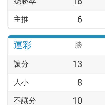
18
總勝率
6
主推
運彩
勝
13
讓分
8
大小
10
不讓分