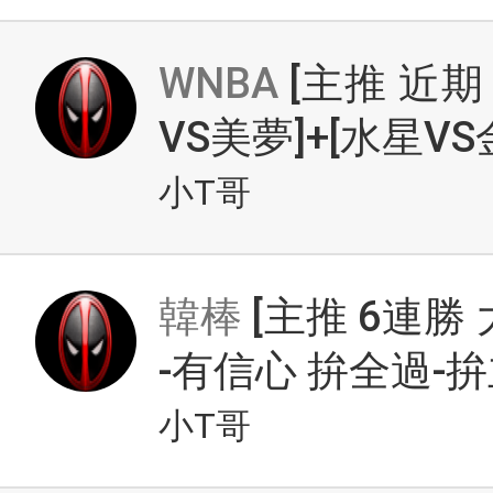
WNBA
[主推 近期 
VS美夢]+[水星V
小T哥
韓棒
[主推 6連勝
-有信心 拚全過-拚
小T哥