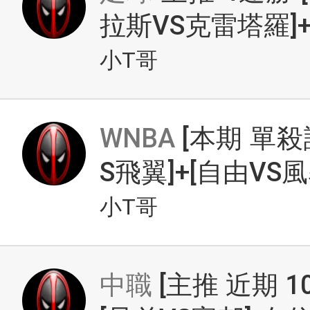
拉斯VS克雷塔羅]
小T哥
WNBA
[本期 單殺
S飛翼]+[自由VS
小T哥
中職
[主推 近期 1