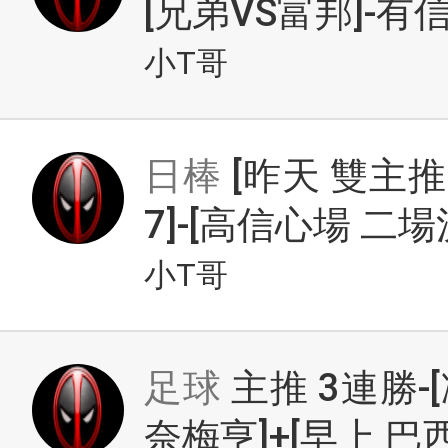
[兄弟VS富邦]-有
小T哥
日棒
[昨天 雙主推 
7]-[高信心場 二
小T哥
足球
主推 3連勝-
奈梅亨]+[早上 