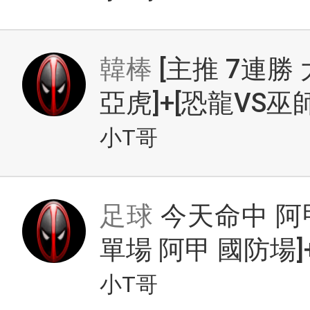
韓棒
[主推 7連勝
亞虎]+[恐龍VS巫
小T哥
足球
今天命中 阿甲
單場 阿甲 國防場
小T哥