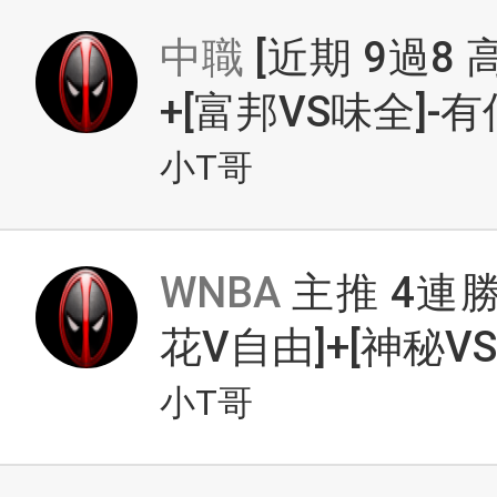
中職
[近期 9過8 
+[富邦VS味全]-
小T哥
WNBA
主推 4連勝
花V自由]+[神秘V
小T哥