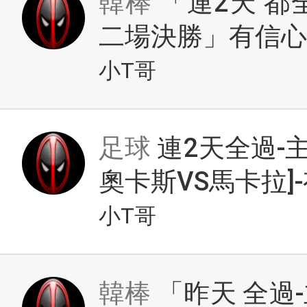
韓棒
「連2天 都
二場決勝」有信心
小T哥
足球
連2天全過-主推
奧卡斯VS馬卡拉]
小T哥
韓棒
「昨天 全過