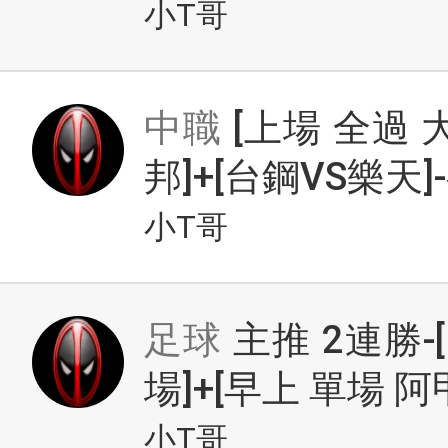
小T哥
中職
[上場 全過 
邦]+[台鋼VS樂天
小T哥
足球
主推 2連勝-
場]+[早上 單場 
小T哥