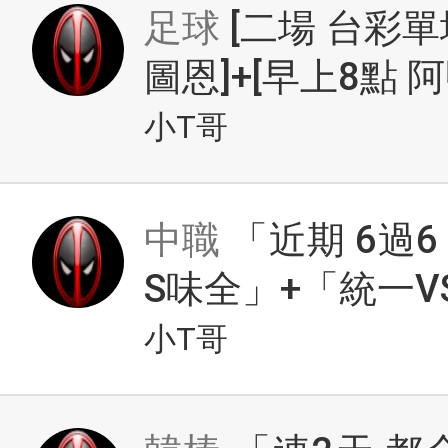
足球
[二場 台彩單
圖恩]+[早上8點 
小T哥
中職
「近期 6過
S味全」+「統一V
小T哥