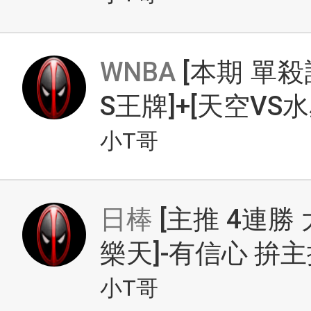
WNBA
[本期 單殺
S王牌]+[天空VS
小T哥
日棒
[主推 4連勝
樂天]-有信心 拚主
小T哥