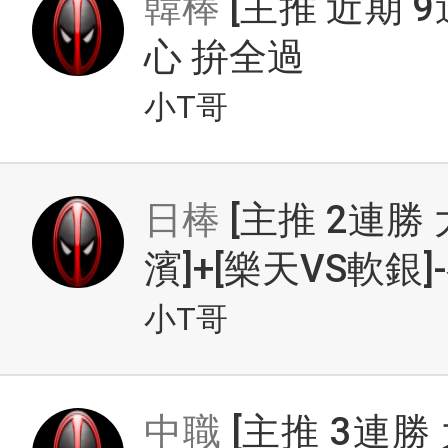
韓棒
[主推 近期 9
心 拚全過
小T哥
日棒
[主推 2連勝
濱]+[樂天VS軟銀
小T哥
中職
[主推 3連勝 