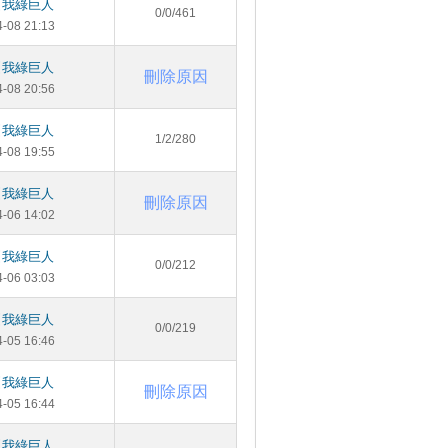
叫我綠巨人
0/0/461
4-08 21:13
叫我綠巨人
刪除原因
4-08 20:56
叫我綠巨人
1/2/280
4-08 19:55
叫我綠巨人
刪除原因
4-06 14:02
叫我綠巨人
0/0/212
4-06 03:03
叫我綠巨人
0/0/219
4-05 16:46
叫我綠巨人
刪除原因
4-05 16:44
叫我綠巨人