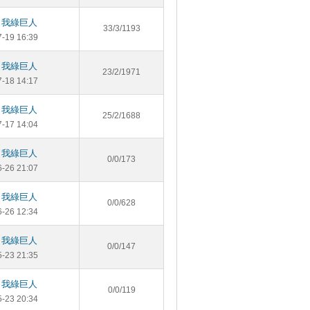
叫我綠巨人
33/3/1193
7-19 16:39
叫我綠巨人
23/2/1971
7-18 14:17
叫我綠巨人
25/2/1688
7-17 14:04
叫我綠巨人
0/0/173
6-26 21:07
叫我綠巨人
0/0/628
6-26 12:34
叫我綠巨人
0/0/147
5-23 21:35
叫我綠巨人
0/0/119
5-23 20:34