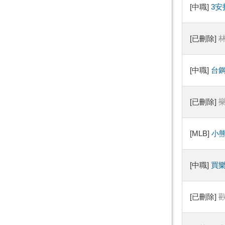
[中職]
3安
[已刪除]
[中職]
台
[已刪除]
[MLB]
小
[中職]
買
[已刪除]