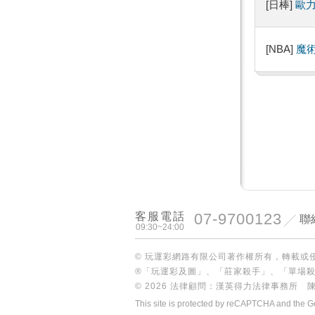
[日棒]
歐
[NBA]
魔
客服電話
07-9700123
聯
09:30~24:00
© 玩運彩網路有限公司著作權所有，轉載或
®「玩運彩及圖」、「莊家殺手」、「單場
© 2026 法律顧問：漢英得力法律事務所 
This site is protected by reCAPTCHA and the 