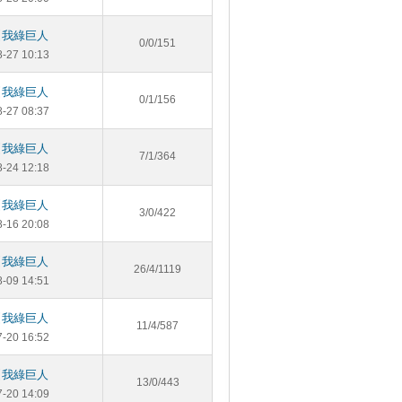
叫我綠巨人
0/0/151
8-27 10:13
叫我綠巨人
0/1/156
8-27 08:37
叫我綠巨人
7/1/364
8-24 12:18
叫我綠巨人
3/0/422
8-16 20:08
叫我綠巨人
26/4/1119
8-09 14:51
叫我綠巨人
11/4/587
7-20 16:52
叫我綠巨人
13/0/443
7-20 14:09