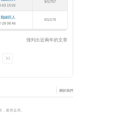
9/1/757
4-03 15:02
叫我綠巨人
0/1/170
2-28 08:46
僅列出近兩年的文章
last_page
關於我們
意，嚴禁盜用。