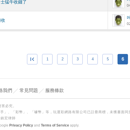
力士猛牛收錢了
0
術收
0
first_page
6
1
2
3
4
5
絡我們
常見問題
服務條款
侵害必究。
殺手」、「彩幣」、「噱幣」等，玩運彩網路有限公司已註冊商標，未獲書面同
陳鎮宏律師
Google
Privacy Policy
and
Terms of Service
apply.