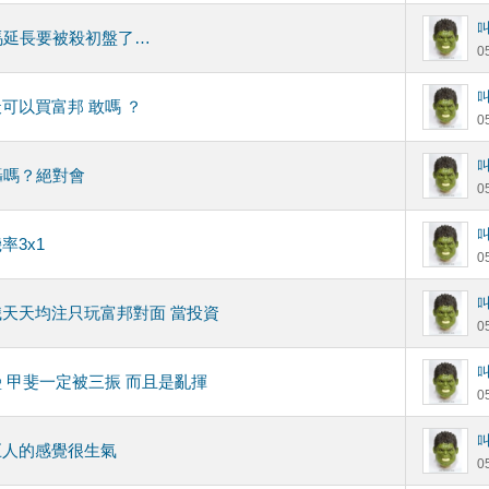
馬延長要被殺初盤了…
0
可以買富邦 敢嗎 ？
0
轟嗎？絕對會
0
率3x1
0
職天天均注只玩富邦對面 當投資
0
 甲斐一定被三振 而且是亂揮
0
巨人的感覺很生氣
0