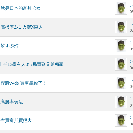
人就是日本的富邦哈哈
0
高機率2x1 火腿X巨人
0
麟 我愛你
0
上半12壘有人0出局買到兄弟獨贏
0
悍將yyds 買車靠你了！
0
職高勝率玩法
0
子右買富邦買很大
0