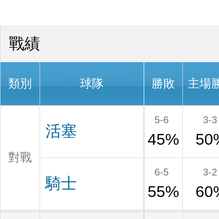
戰績
類別
球隊
勝敗
主場
5-6
3-3
活塞
45%
50
對戰
6-5
3-2
騎士
55%
60