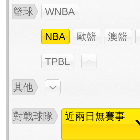
籃球
WNBA
NBA
歐籃
澳籃
TPBL
其他
對戰球隊
近兩日無賽事