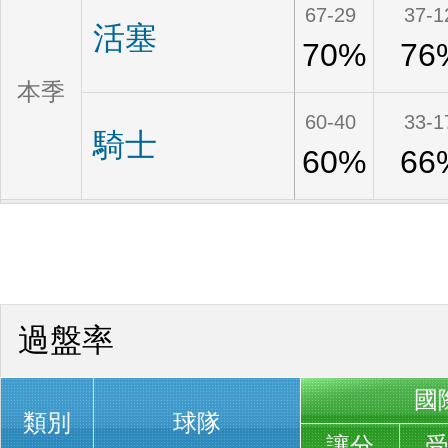
67-29
37-1
活塞
70%
76
本季
60-40
33-1
騎士
60%
66
過盤率
國
類別
球隊
讓分