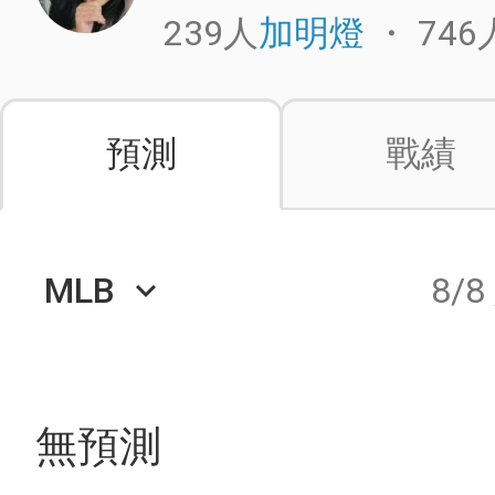
239人
・
746
加明燈
預測
戰績
MLB
8/8
keyboard_arrow_down
無預測