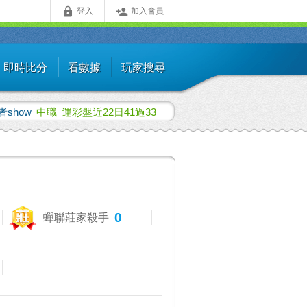


登入
加入會員
即時比分
看數據
玩家搜尋
者show
中職
運彩盤近22日41過33
0
蟬聯莊家殺手