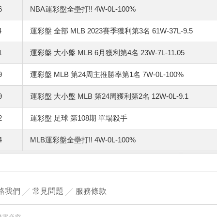
6
NBA運彩盤全壘打!! 4W-0L-100%
4
運彩盤 全部 MLB 2023賽季獲利第3名 61W-37L-9.5
1
運彩盤 大小盤 MLB 6月獲利第4名 23W-7L-11.05
9
運彩盤 MLB 第24周主推勝率第1名 7W-0L-100%
9
運彩盤 大小盤 MLB 第24周獲利第2名 12W-0L-9.1
2
運彩盤 足球 第108期 單場殺手
4
MLB運彩盤全壘打!! 4W-0L-100%
絡我們
常見問題
服務條款