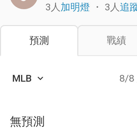
3人
・
3人
加明燈
追
預測
戰績
MLB
8/8
keyboard_arrow_down
無預測