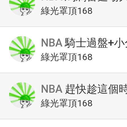
綠光罩頂168
NBA
騎士過盤+小
綠光罩頂168
NBA
趕快趁這個
綠光罩頂168