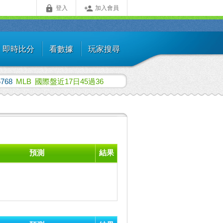


登入
加入會員
即時比分
看數據
玩家搜尋
5768
MLB
國際盤近17日45過36
預測
結果