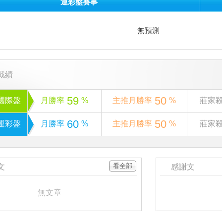
運彩盤賽事
無預測
戰績
59
50
國際盤
月勝率
%
主推月勝率
%
莊家
60
50
運彩盤
月勝率
%
主推月勝率
%
莊家
看全部
文
感謝文
無文章