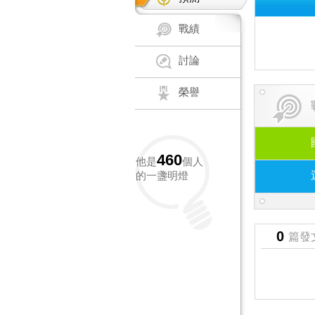
戰績
討論
榮譽
460
他是
個人
的一盞明燈
0
篇發