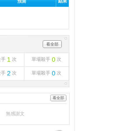
預測
結果
看全部
1
0
殺手
次
單場殺手
次
2
0
殺手
次
單場殺手
次
看全部
無感謝文