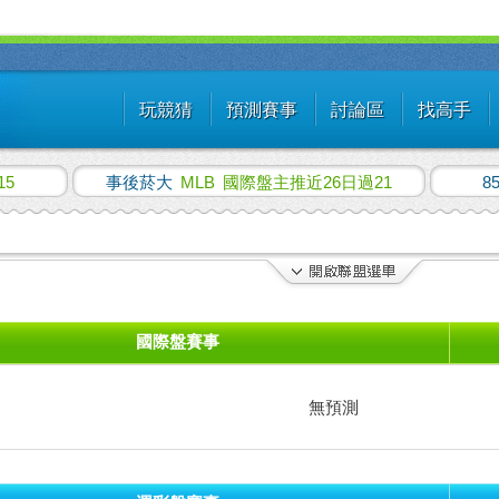
玩競猜
預測賽事
討論區
找高手
15
事後菸大
MLB
國際盤主推近26日過21
8
國際盤賽事
無預測