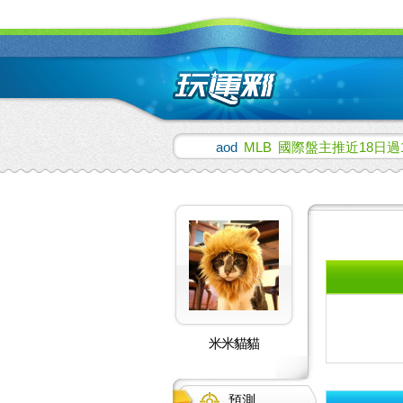
aod
MLB
國際盤主推近18日過
米米貓貓
預測