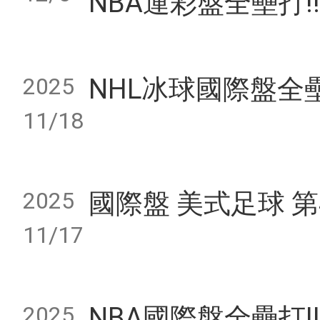
NBA運彩盤全壘打!! 5
2025
NHL冰球國際盤全壘打!
11/18
2025
國際盤 美式足球 第
11/17
2025
NBA國際盤全壘打!! 4