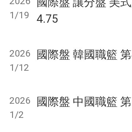
2026
國際盤 讓分盤 美式足
1/19
4.75
2026
國際盤 韓國職籃 第
1/12
2026
國際盤 中國職籃 第
1/2