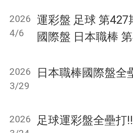
2026
運彩盤 足球 第42
4/6
國際盤 日本職棒 第
2026
日本職棒國際盤全壘打!!
3/29
2026
足球運彩盤全壘打!! 5