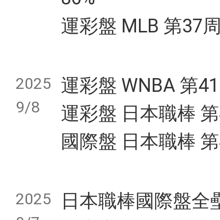
運彩盤 MLB 第37周
2025
運彩盤 WNBA 第4
9/8
運彩盤 日本職棒 第
國際盤 日本職棒 第
2025
日本職棒國際盤全壘打!!