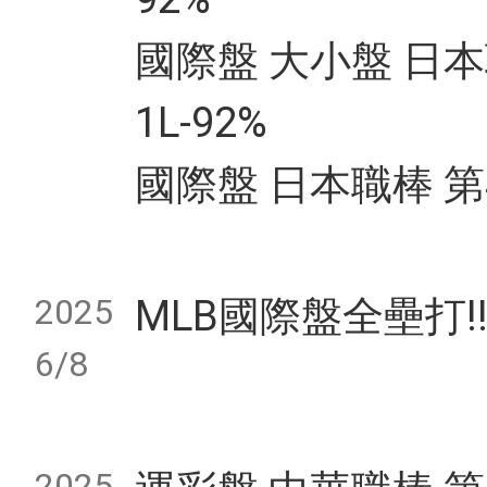
國際盤 大小盤 日本職
1L-92%
國際盤 日本職棒 第
2025
MLB國際盤全壘打!! 4
6/8
2025