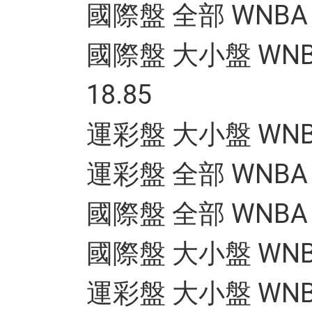
國際盤 全部 WNBA 8
國際盤 大小盤 WNBA
18.85
運彩盤 大小盤 WNBA
運彩盤 全部 WNBA 
國際盤 全部 WNBA 
國際盤 大小盤 WNBA
運彩盤 大小盤 WNBA