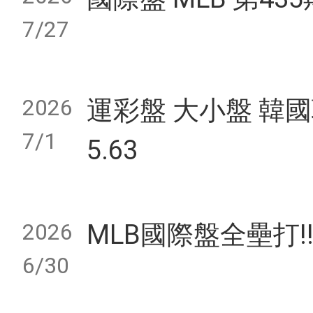
7/27
2026
運彩盤 大小盤 韓國職
7/1
5.63
2026
MLB國際盤全壘打!! 4
6/30