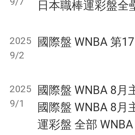
9/7
日本職棒運彩盤全壘打!!
2025
國際盤 WNBA 第1
9/2
2025
國際盤 WNBA 8月主
9/1
國際盤 WNBA 8月主
運彩盤 全部 WNBA 