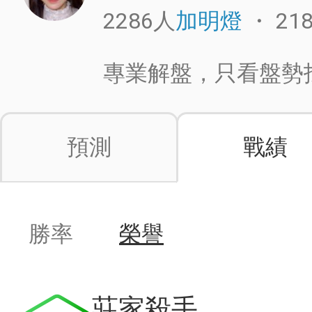
2286人
・
21
加明燈
專業解盤，只看盤勢
預測
戰績
勝率
榮譽
莊家殺手