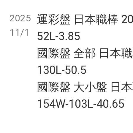
2025
運彩盤 日本職棒 20
11/1
52L-3.85
國際盤 全部 日本職棒
130L-50.5
國際盤 大小盤 日本
154W-103L-40.65