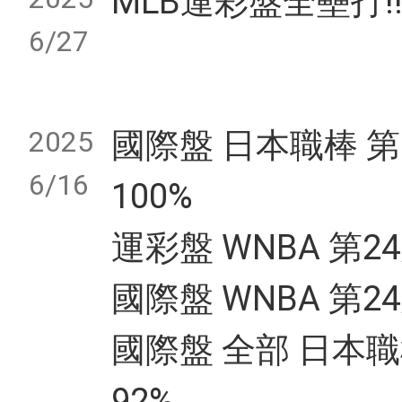
MLB運彩盤全壘打!! 4
6/27
2025
國際盤 日本職棒 第2
6/16
100%
運彩盤 WNBA 第24
國際盤 WNBA 第24
國際盤 全部 日本職棒
92%