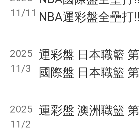
11/11
NBA運彩盤全壘打!! 4
2025
運彩盤 日本職籃 第
11/3
國際盤 日本職籃 第
2025
運彩盤 澳洲職籃 第
11/2