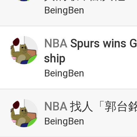
BeingBen
NBA
Spurs wins G
ship
BeingBen
NBA
找人「郭台
BeingBen