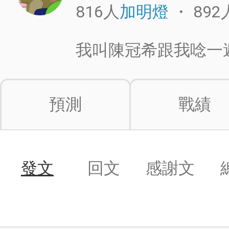
816人
・
892
加明燈
我叫陳冠希跟我唸一遍
預測
戰績
發文
回文
感謝文