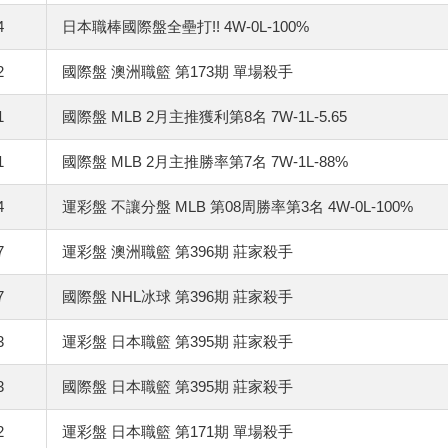
4
日本職棒國際盤全壘打!! 4W-0L-100%
2
國際盤 澳洲職籃 第173期 單場殺手
1
國際盤 MLB 2月主推獲利第8名 7W-1L-5.65
1
國際盤 MLB 2月主推勝率第7名 7W-1L-88%
4
運彩盤 不讓分盤 MLB 第08周勝率第3名 4W-0L-100%
7
運彩盤 澳洲職籃 第396期 莊家殺手
7
國際盤 NHL冰球 第396期 莊家殺手
3
運彩盤 日本職籃 第395期 莊家殺手
3
國際盤 日本職籃 第395期 莊家殺手
2
運彩盤 日本職籃 第171期 單場殺手