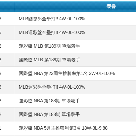
榮譽
6
MLB國際盤全壘打!! 4W-0L-100%
6
MLB運彩盤全壘打!! 4W-0L-100%
2
運彩盤 MLB 第189期 單場殺手
2
國際盤 MLB 第189期 單場殺手
8
國際盤 NBA 第23周主推勝率第1名 3W-0L-100%
6
MLB運彩盤全壘打!! 4W-0L-100%
2
運彩盤 NBA 第188期 單場殺手
2
國際盤 NBA 第188期 單場殺手
1
運彩盤 NBA 5月主推獲利第3名 18W-3L-9.88