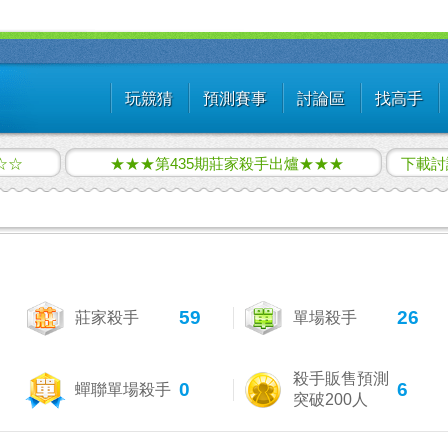
玩競猜
預測賽事
討論區
找高手
☆☆
★★★第435期莊家殺手出爐★★★
下載討
59
26
莊家殺手
單場殺手
殺手販售預測
0
6
蟬聯單場殺手
突破200人