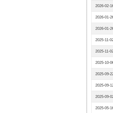
2026-02-1
2026-01-2
2026-01-2
2025-11-0
2025-11-0
2025-10-0
2025-09-2
2025-09-1
2025-09-0
2025-05-1