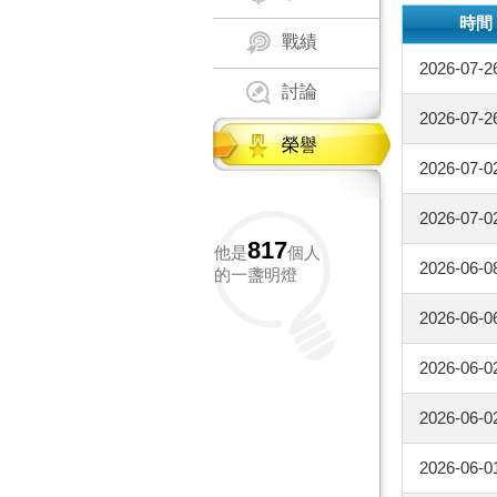
時間
戰績
2026-07-2
討論
2026-07-2
榮譽
2026-07-0
2026-07-0
817
他是
個人
2026-06-0
的一盞明燈
2026-06-0
2026-06-0
2026-06-0
2026-06-0