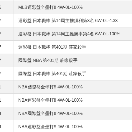
6
MLB運彩盤全壘打!! 4W-0L-100%
7
運彩盤 日本職棒 第14周主推獲利第3名 6W-0L-4.33
7
運彩盤 日本職棒 第14周主推勝率第4名 6W-0L-100%
7
運彩盤 日本職棒 第401期 莊家殺手
7
國際盤 NBA 第401期 莊家殺手
7
國際盤 日本職棒 第401期 莊家殺手
1
NBA國際盤全壘打!! 4W-0L-100%
1
NBA運彩盤全壘打!! 4W-0L-100%
4
NBA國際盤全壘打!! 4W-0L-100%
4
NBA運彩盤全壘打!! 4W-0L-100%