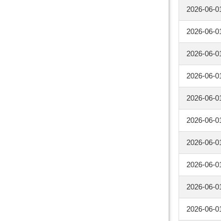
2026-06-0
2026-06-0
2026-06-0
2026-06-0
2026-06-0
2026-06-0
2026-06-0
2026-06-0
2026-06-0
2026-06-0