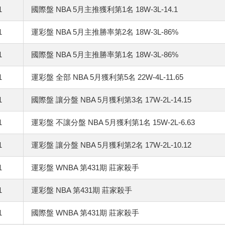
1
國際盤 NBA 5月主推獲利第1名 18W-3L-14.1
1
運彩盤 NBA 5月主推勝率第2名 18W-3L-86%
1
國際盤 NBA 5月主推勝率第1名 18W-3L-86%
1
運彩盤 全部 NBA 5月獲利第5名 22W-4L-11.65
1
國際盤 讓分盤 NBA 5月獲利第3名 17W-2L-14.15
1
運彩盤 不讓分盤 NBA 5月獲利第1名 15W-2L-6.63
1
運彩盤 讓分盤 NBA 5月獲利第2名 17W-2L-10.12
1
運彩盤 WNBA 第431期 莊家殺手
1
運彩盤 NBA 第431期 莊家殺手
1
國際盤 WNBA 第431期 莊家殺手