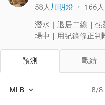
58人
・
166人
加明燈
潛水｜退居二線｜熱愛
場中｜用紀錄修正判
預測
戰績
MLB
8/8
keyboard_arrow_down