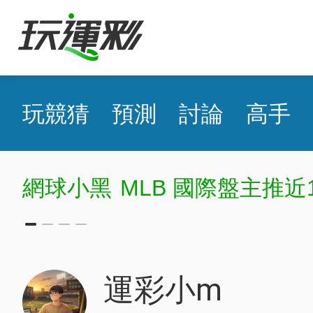
玩競猜
預測
討論
高手
MLB
85768
運彩小m