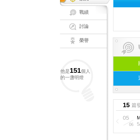
戰績
討論
榮譽
151
他是
個人
的一盞明燈
15
篇
05
06