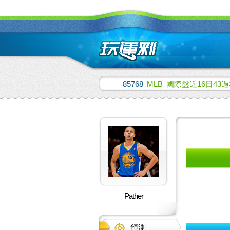
85768
MLB
國際盤近16日43過
Pather
預測