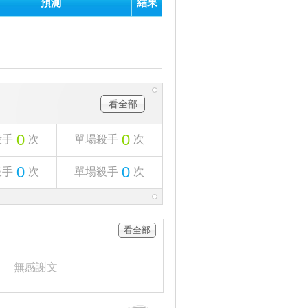
預測
結果
看全部
0
0
殺手
次
單場殺手
次
0
0
殺手
次
單場殺手
次
看全部
無感謝文