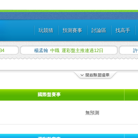
玩競猜
預測賽事
討論區
找高手
34
楊孟翰
中職
運彩盤主推連過12日
國際盤賽事
無預測