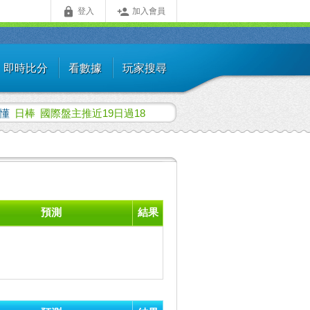


登入
加入會員
即時比分
看數據
玩家搜尋
許懂
日棒
國際盤主推近19日過18
預測
結果