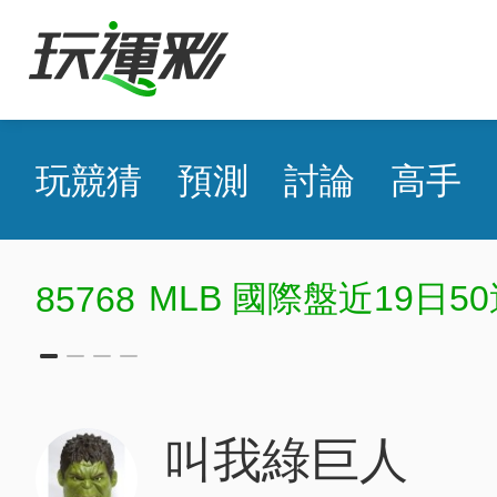
玩競猜
預測
討論
高手
網球小黑
MLB
叫我綠巨人