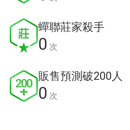
蟬聯莊家殺手
0
次
販售預測破200人
0
次