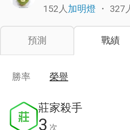
152人
・
327
加明燈
預測
戰績
勝率
榮譽
莊家殺手
3
次