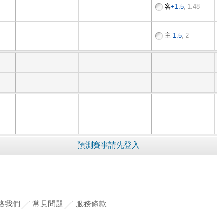
客
+1.5
, 1.48
主
-1.5
, 2
預測賽事請先登入
絡我們
常見問題
服務條款