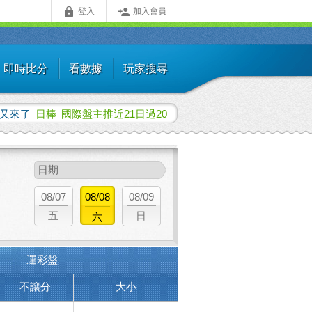


登入
加入會員
即時比分
看數據
玩家搜尋
覺又來了
日棒
國際盤主推近21日過20
日期
08/
07
08/
08
08/
09
五
日
六
運彩盤
不讓分
大小