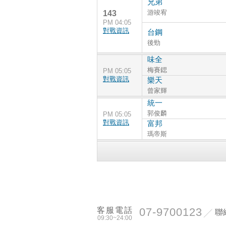
兄弟
游竣宥
143
PM 04:05
對戰資訊
台鋼
後勁
味全
梅賽鍶
PM 05:05
對戰資訊
樂天
曾家輝
統一
郭俊麟
PM 05:05
對戰資訊
富邦
瑪帝斯
客服電話
07-9700123
聯
09:30~24:00