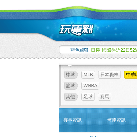
藍色飛狐
日棒
國際盤近22日52
棒球
MLB
日本職棒
中華
籃球
WNBA
其他
足球
賽馬
賽事資訊
球隊資訊