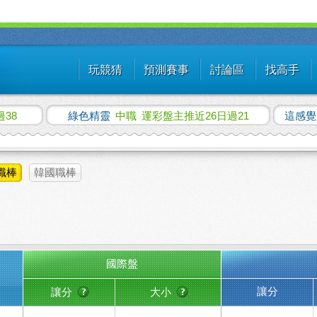
玩競猜
預測賽事
討論區
找高手
過38
綠色精靈
中職
運彩盤主推近26日過21
這感
職棒
韓國職棒
國際盤
讓分
讓分
大小