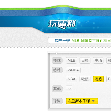
閃光一擊
MLB
國際盤主推近25日
棒球
MLB
日棒
中職
籃球
WNBA
NBA
歐籃
澳籃
P
其他
球隊
布里斯本子彈