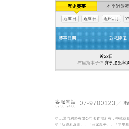
歷史賽事
本季過盤
近60日
近90日
近6個月
賽事日期
對戰隊伍
近32日
布里斯本子彈
賽事過盤率
客服電話
07-9700123
聯
09:30~24:00
© 玩運彩網路有限公司著作權所有，轉載或
®「玩運彩及圖」、「莊家殺手」、「單場