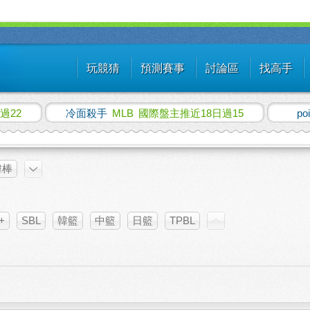
玩競猜
預測賽事
討論區
找高手
過22
冷面殺手
MLB
國際盤主推近18日過15
po
韓棒
+
SBL
韓籃
中籃
日籃
TPBL