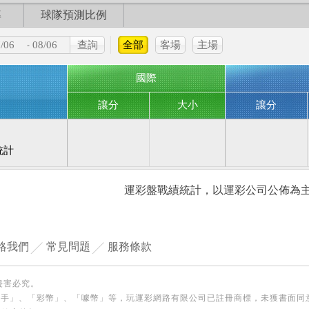
率
球隊預測比例
全部
客場
主場
-
國際
讓分
大小
讓分
統計
運彩盤戰績統計，以運彩公司公佈為主
絡我們
常見問題
服務條款
侵害必究。
殺手」、「彩幣」、「噱幣」等，玩運彩網路有限公司已註冊商標，未獲書面同