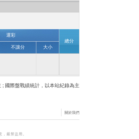
運彩
總分
不讓分
大小
 ; 國際盤戰績統計，以本站紀錄為主
關於我們
意，嚴禁盜用。