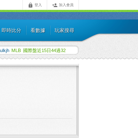


登入
加入會員
即時比分
看數據
玩家搜尋
iulkjh
MLB
國際盤近15日44過32