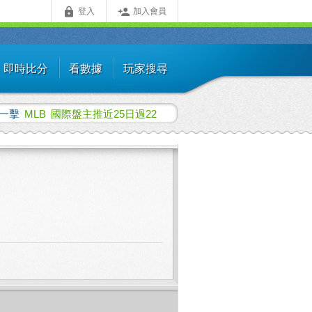


登入
加入會員
即時比分
看數據
玩家搜尋
一擊
MLB
國際盤主推近25日過22