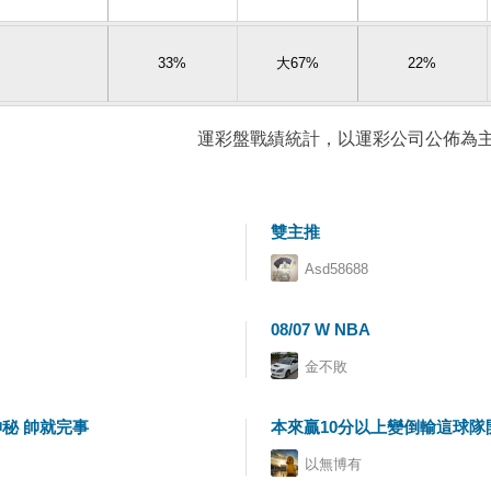
33%
大67%
22%
運彩盤戰績統計，以運彩公司公佈為主
雙主推
Asd58688
08/07 W NBA
金不敗
頓神秘 帥就完事
本來贏10分以上變倒輸這球
以無博有