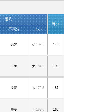
運彩
總分
不讓分
大小
美夢
小
182.5
178
王牌
大
184.5
196
美夢
大
179.5
187
美夢
小
182.5
163