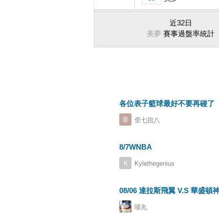
近32日
美夢
賽事過盤率統計
各位表子籃球最好不要再碰了
歪七扭八
8/7WNBA
Kylethegenius
08/06 達拉斯飛翼 V.S 華盛
喵丸