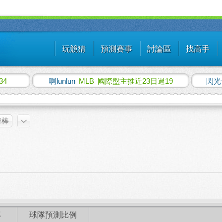
玩競猜
預測賽事
討論區
找高手
34
啊lunlun
MLB
國際盤主推近23日過19
閃光
韓棒
率
球隊預測比例