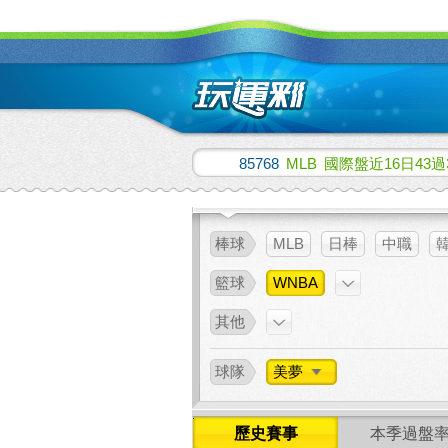
85768
MLB
國際盤近16日43過
棒球
MLB
日棒
中職
籃球
WNBA
其他
球隊
美夢
歷史賽事
本季過盤