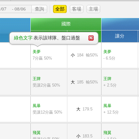
全部
客場
主場
-
國際
讓分
大小
讓分
綠色文字
表示該球隊、盤口過盤
美夢
美夢
小
184 輸50%
7分贏 50%
- 6.5分
王牌
王牌
大
185 輸50%
受讓2分贏 50%
+ 2.5分
風暴
風暴
大
179.5
受讓12分贏 50%
+ 12.5分
飛翼
飛翼
小
183.5