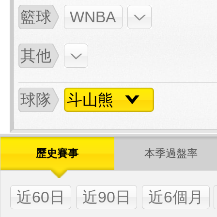
籃球
WNBA
其他
球隊
斗山熊
歷史賽事
本季過盤率
近60日
近90日
近6個月