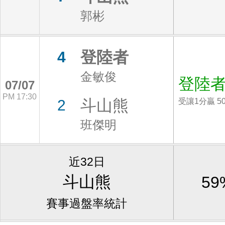
郭彬
登陸者
4
金敏俊
登陸
07/07
PM 17:30
斗山熊
2
受讓1分贏 5
班傑明
近32日
斗山熊
59
賽事過盤率統計