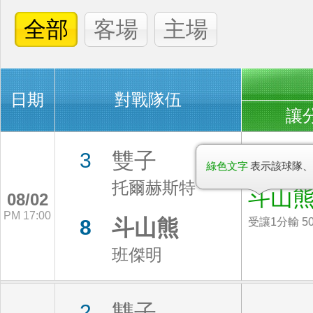
全部
客場
主場
日期
對戰隊伍
讓
雙子
3
綠色文字
表示該球隊、
托爾赫斯特
斗山
08/02
PM 17:00
斗山熊
8
受讓1分輸 5
班傑明
雙子
2