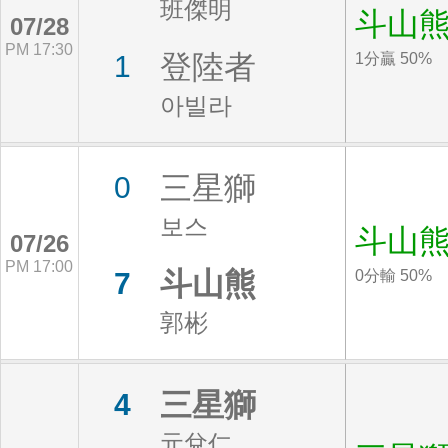
班傑明
斗山
07/28
PM 17:30
登陸者
1
1分贏 50%
아빌라
三星獅
0
보스
斗山
07/26
PM 17:00
斗山熊
7
0分輸 50%
郭彬
三星獅
4
元兌仁