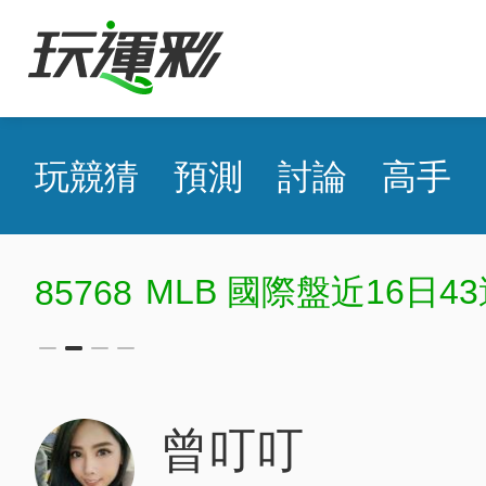
玩競猜
預測
討論
高手
MLB 國際盤近16日43
85768
曾叮叮