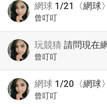
網球
1/21〈網球
曾叮叮
玩競猜
請問現在
曾叮叮
網球
1/20〈網球
曾叮叮