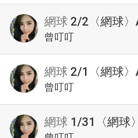
網球
2/2〈網球〉
曾叮叮
網球
2/1〈網球〉
曾叮叮
網球
1/31〈網球
曾叮叮