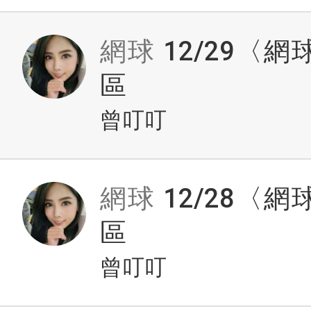
網球
12/29〈網
區
曾叮叮
網球
12/28〈網
區
曾叮叮