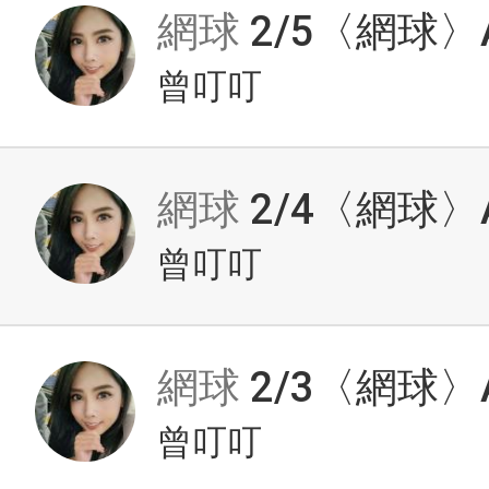
網球
2/5〈網球〉
曾叮叮
網球
2/4〈網球〉
曾叮叮
網球
2/3〈網球〉
曾叮叮