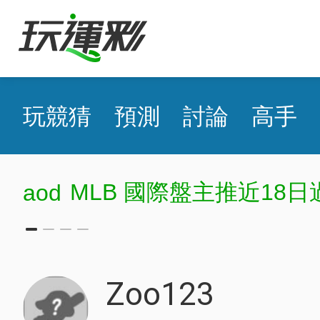
玩競猜
預測
討論
高手
MLB 國際盤主推近18日
aod
Zoo123