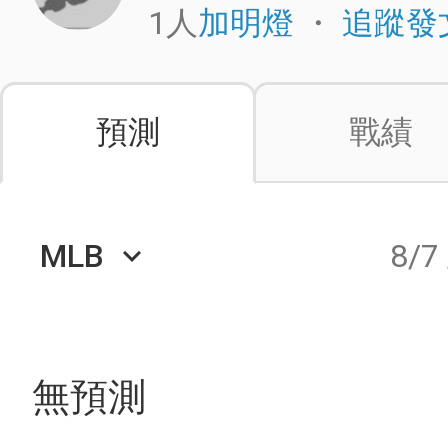
1人
・
加明燈
追蹤發
預測
戰績
MLB
8/7
keyboard_arrow_down
無預測