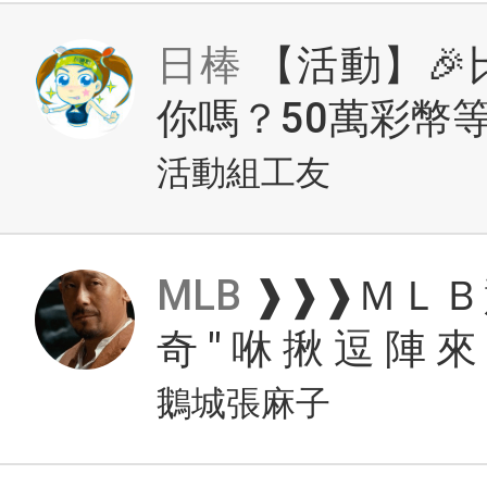
日棒
【活動】
你嗎？50萬彩幣等
活動組工友
MLB
❱❱❱ＭＬＢ競
奇 " 咻 揪 逗 陣 來 
鵝城張麻子