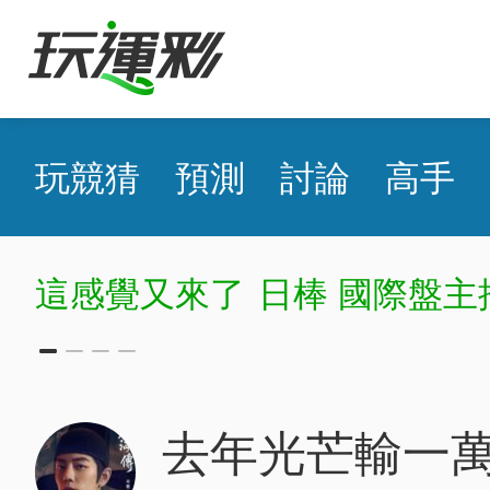
玩競猜
預測
討論
高手
這感覺又來了
日棒 國際盤主
去年光芒輸一