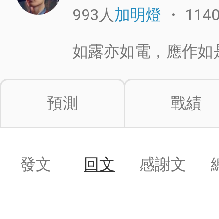
993人
・
114
加明燈
如露亦如電，應作如
預測
戰績
發文
回文
感謝文