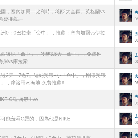
法國，塞內加爾，比利時，3讓3大全轟。英格蘭vs
免費推薦。
0
澳洲0：0巴拉圭「命中」，推薦：塞內加爾vs伊拉
0
巴西讓球「命中」，波赫3.5大「命中」，免費推
海岸vs庫拉索
0
連過2天，7過7。迦納受讓+小「命中」，剛果受讓
」，摩洛哥vs海地-免費推薦¥
0
IKE C羅 屠殺-live
0
不可能羞辱C羅的，因為他是NIKE
0