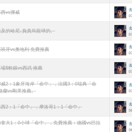
巴西vs挪威
0
埃及的哈尼..負責烏龍球的。
0
西班牙vs奧地利 免費推薦
0
單場$軟銀vs西武 推薦
0
挪威2：1象牙海岸「命中」，法國3：0瑞典「命
格蘭vs剛果推薦。
0
巴西2：1「命中」，摩洛哥1：1「命中」
0
加拿大1：0小球「命中」，免費推薦：德國vs巴拉
0