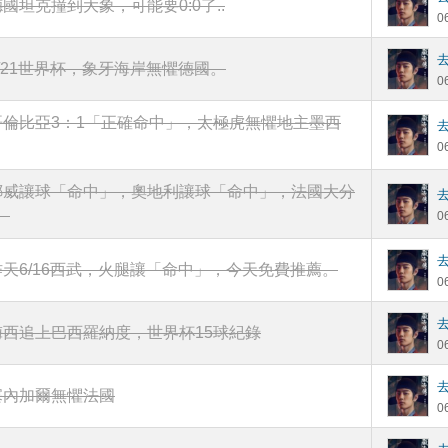
德國坦克撞到大象，可能要0:0了..
0
6/21世界杯，象牙海岸無懼德國。
0
哥倫比亞3：1「正確命中」，太極虎無懼地主墨西
0
挪威讓球「命中」，奧地利讓球「命中」，法國大分
。
0
昨天6/16西武，火腿讓「命中」，今天免費推薦。
0
梅西追上巴西羅納度，世界杯15球紀錄
0
塞內加爾無懼法國
0