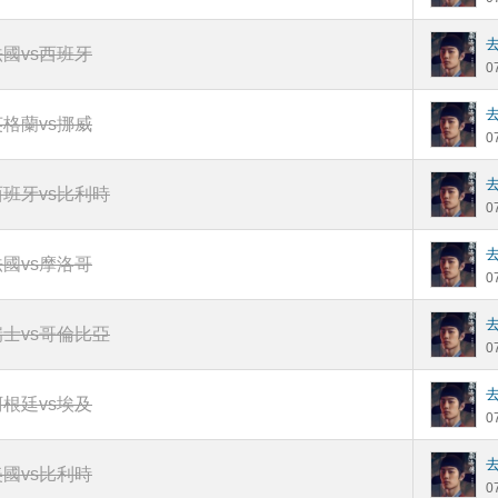
法國vs西班牙
0
英格蘭vs挪威
0
西班牙vs比利時
0
法國vs摩洛哥
0
瑞士vs哥倫比亞
0
阿根廷vs埃及
0
美國vs比利時
0