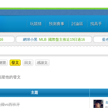
玩競猜
預測賽事
討論區
找高手
16
網球小黑
MLB
國際盤主推近19日過16
藍
總覽
發文
回文
感謝文
追蹤他的發文
主題
法國vs西班牙
0