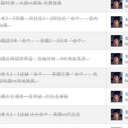
莊殺特價，火腿vs廣島-免費推薦
0
日本2：2荷蘭，烏拉圭1：1阿拉伯「命中」，塞內
法國。
0
德國讓3球「命中」，荷蘭2：2日本「命中」
0
德國近兩屆世界盃，首輪皆敗，8年換血見證。
0
加拿大1：1波赫「命中」。美國主勝「命中」。免
蘇格蘭vs海地推薦。
0
美國左右邊路一直突破...巴拉圭屠殺
0
加拿大1：1波赫 比分命中，美國vs巴拉圭
0