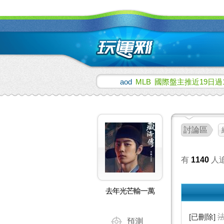
aod
MLB
國際盤主推近19日過
討論區
有
1140
人
去年光芒輸一萬
[已刪除]
預測