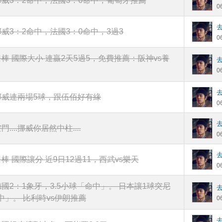
挪威3：2命中，法國3：0命中，葡萄牙推薦
0
挪威3：2命中，法國3：0命中，3過3
0
日棒 國際大小 連贏2天5過5，免費推薦：阪神vs養
0
挪威連兩場5球，跟伍佰好有緣
0
門....挪威你居然中柱....
0
棒 國際讓分 近9日12過11，西武vs樂天
0
德國2：1象牙，3.5小球「命中」。 日本讓1球突尼
中」。 比利時vs伊朗推薦
0