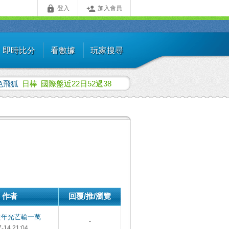


登入
加入會員
即時比分
看數據
玩家搜尋
色飛狐
日棒
國際盤近22日52過38
作者
回覆/推/瀏覽
去年光芒輸一萬
-
7-14 21:04