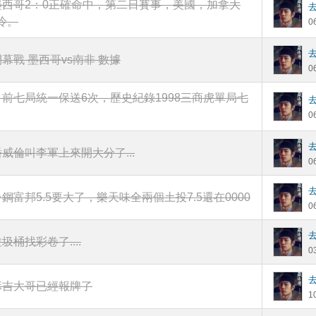
墨西哥2：0正確命中，第二日賽事，美國，加拿大
冷。
0
開幕戰 墨西哥vs南非 數據
0
目前七局統一保送6次，歷史紀錄1998三商虎單局七
0
潘威倫叫李軍上來開大分了...
0
台鋼富邦5.5要大了，樂天味全兩個土投7.5還在0000
0
圾桶找彩卷了....
0
麻吉大哥已經報牌了
1