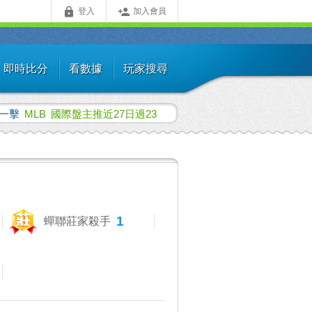


登入
加入會員
即時比分
看數據
玩家搜尋
一擊
MLB
國際盤主推近27日過23
1
蟬聯莊家殺手