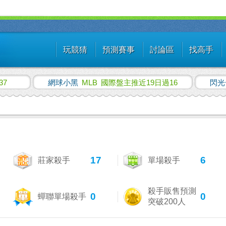
玩競猜
預測賽事
討論區
找高手
37
網球小黑
MLB
國際盤主推近19日過16
閃光
17
6
莊家殺手
單場殺手
殺手販售預測
0
0
蟬聯單場殺手
突破200人