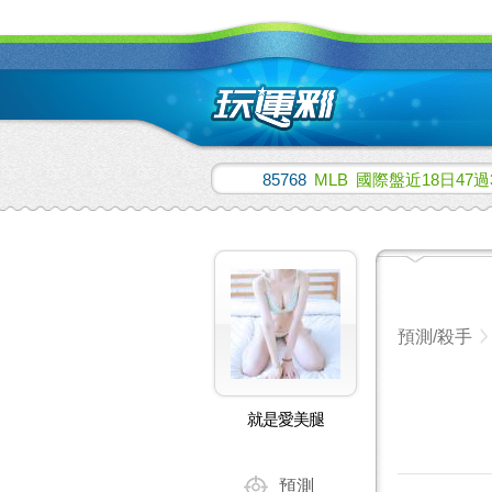
85768
MLB
國際盤近18日47過
預測/殺手
就是愛美腿
預測