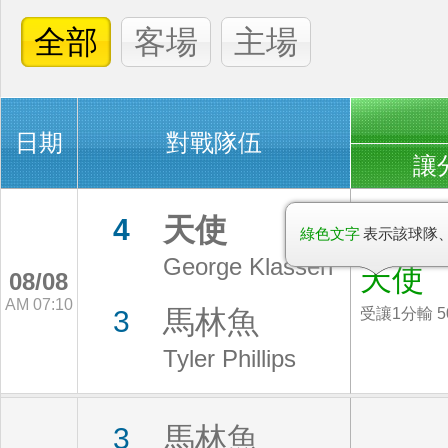
全部
客場
主場
日期
對戰隊伍
讓
天使
4
綠色文字
表示該球隊
George Klassen
天使
08/08
AM 07:10
馬林魚
3
受讓1分輸 5
Tyler Phillips
馬林魚
3