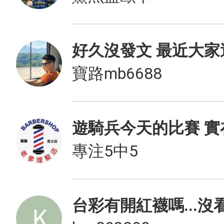
好久沒發文 最近大
寶路mb6688
專注5中5
台彩有開紅襪嗎...沒