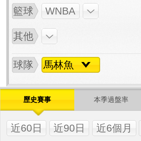
籃球
WNBA
其他
球隊
馬林魚
歷史賽事
本季過盤率
近60日
近90日
近6個月