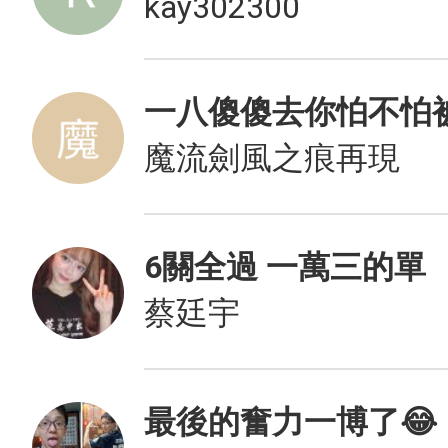
kay302300
一八傻傻去你怕不怕被蛇
魔流劍風之痕再現
6關全過 一萬三的單
蔡廷宇
最後的奮力一博了😂