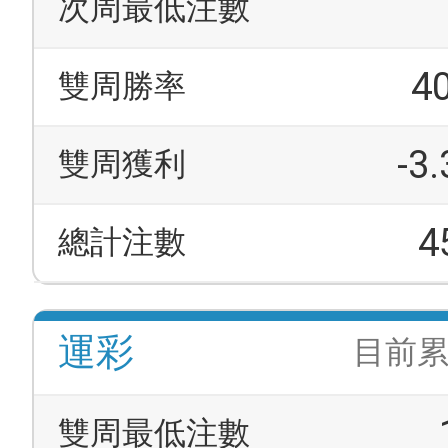
次周最低注數
4
雙周勝率
-3.
雙周獲利
4
總計注數
運彩
目前
雙周最低注數