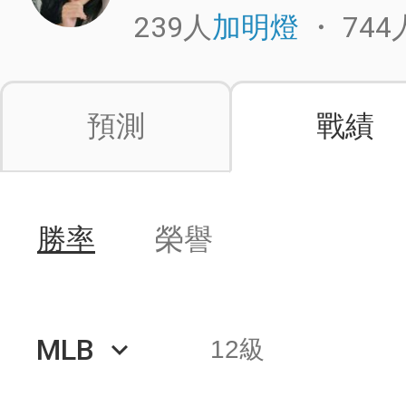
239人
・
744
加明燈
預測
戰績
勝率
榮譽
MLB
keyboard_arrow_down
12級