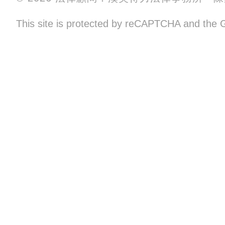
This site is protected by reCAPTCHA and the