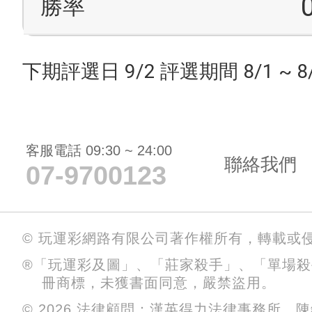
勝率
下期評選日 9/2 評選期間 8/1 ~ 8
客服電話 09:30 ~ 24:00
聯絡我們
07-9700123
© 玩運彩網路有限公司著作權所有，轉載或
®「玩運彩及圖」、「莊家殺手」、「單場
冊商標，未獲書面同意，嚴禁盜用。
© 2026 法律顧問：漢英得力法律事務所 