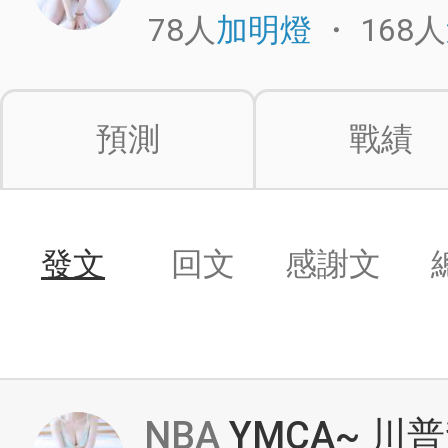
78人
・
168人
加明燈
預測
戰績
發文
回文
感謝文
NBA
YMCA~ 川