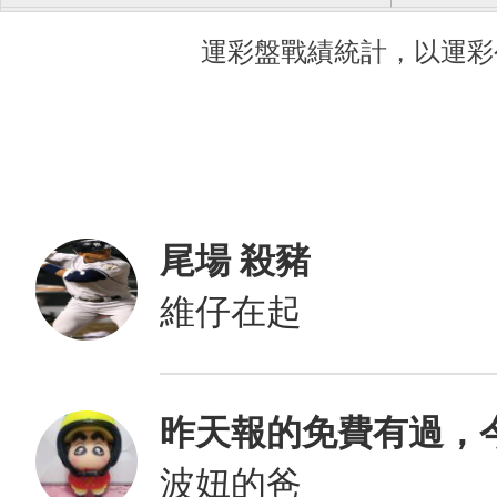
運彩盤戰績統計，以運彩
尾場 殺豬
維仔在起
昨天報的免費有過，
波妞的爸