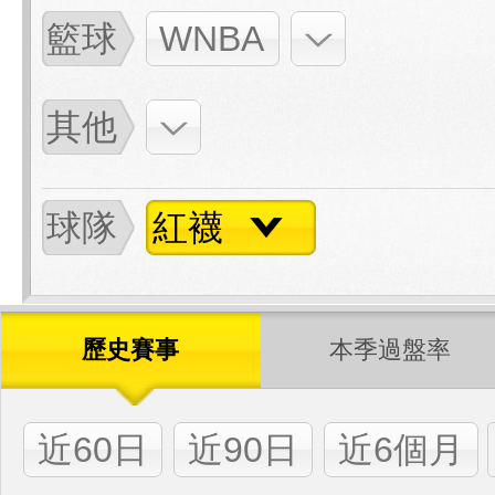
籃球
WNBA
其他
球隊
紅襪
歷史賽事
本季過盤率
近60日
近90日
近6個月