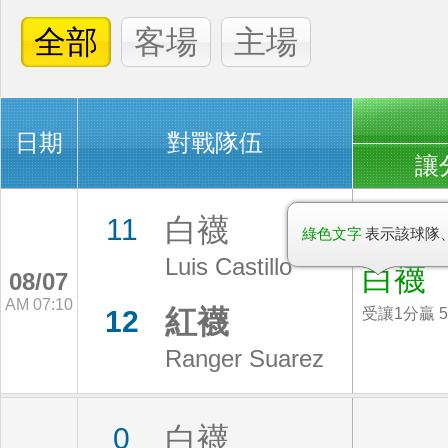
全部
客場
主場
日期
對戰隊伍
讓
白襪
11
綠色文字
表示該球隊
Luis Castillo
白襪
08/07
AM 07:10
紅襪
12
受讓1分贏 5
Ranger Suarez
白襪
0